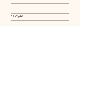
*
Soyad
*
E-posta
Telefon
Gönder